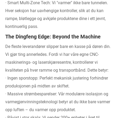
· Smart Multi-Zone Tech: Vi "varmer" ikke bare tunnelen.
Hver seksjon har uavhengige kontroller, slik at du kan
rampe, bløtlegge og avkjøle produktene dine i ett jevnt,
kontinuerlig pass.
The Dingfeng Edge: Beyond the Machine
De fleste leverandører slipper bare en kasse på døren din.
Vi gjør ting annerledes. Fordi vi har våre egne CNC-
maskinerings- og laserskjæresentre, kontrollerer vi
kvaliteten på hver ramme og transportbånd. Dette betyr:
· Ingen sporstopp: Perfekt mekanisk justering forhindrer
produksjonen på midten av skiftet.
· Massive strømbesparelser: Vår modulære isolasjon og
varmegjenvinningsteknologi betyr at du ikke bare varmer
opp luften – du varmer opp produktet.
· Påvist i stor skala: Vi sender 200+ enheter i året til