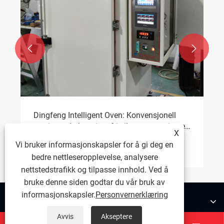


Dingfeng Intelligent Oven: Konvensjonell
versjon er bekymringsfri, tilpasset versjon er
X
kompatibel, og gir bedrifter mulighet til å
Vi bruker informasjonskapsler for å gi deg en
Se mer >>
produsere effektivt
bedre nettleseropplevelse, analysere
nettstedstrafikk og tilpasse innhold. Ved å
bruke denne siden godtar du vår bruk av
informasjonskapsler.
Personvernerklæring
Om oss
Avvis
Akseptere