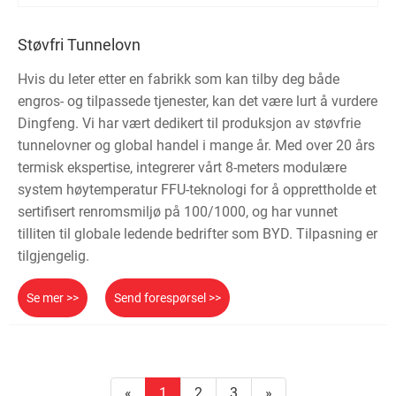
Støvfri Tunnelovn
Hvis du leter etter en fabrikk som kan tilby deg både
engros- og tilpassede tjenester, kan det være lurt å vurdere
Dingfeng. Vi har vært dedikert til produksjon av støvfrie
tunnelovner og global handel i mange år. Med over 20 års
termisk ekspertise, integrerer vårt 8-meters modulære
system høytemperatur FFU-teknologi for å opprettholde et
sertifisert renromsmiljø på 100/1000, og har vunnet
tilliten til globale ledende bedrifter som BYD. Tilpasning er
tilgjengelig.
Se mer >>
Send forespørsel >>
«
1
2
3
»