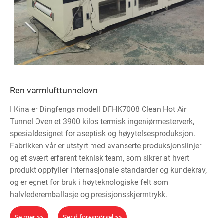
Ren varmlufttunnelovn
I Kina er Dingfengs modell DFHK7008 Clean Hot Air
Tunnel Oven et 3900 kilos termisk ingeniørmesterverk,
spesialdesignet for aseptisk og høyytelsesproduksjon.
Fabrikken vår er utstyrt med avanserte produksjonslinjer
og et svært erfarent teknisk team, som sikrer at hvert
produkt oppfyller internasjonale standarder og kundekrav,
og er egnet for bruk i høyteknologiske felt som
halvlederemballasje og presisjonsskjermtrykk.
Se mer >>
Send forespørsel >>