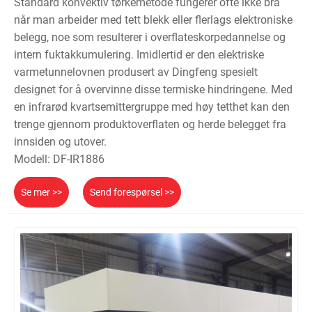
Standard konvektiv tørkemetode fungerer ofte ikke bra
når man arbeider med tett blekk eller flerlags elektroniske
belegg, noe som resulterer i overflateskorpedannelse og
intern fuktakkumulering. Imidlertid er den elektriske
varmetunnelovnen produsert av Dingfeng spesielt
designet for å overvinne disse termiske hindringene. Med
en infrarød kvartsemittergruppe med høy tetthet kan den
trenge gjennom produktoverflaten og herde belegget fra
innsiden og utover.
Modell: DF-IR1886
Se mer >>
Send forespørsel >>